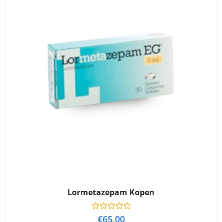
5
Lormetazepam Kopen
W
€
65.00