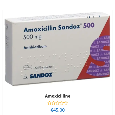
Amoxicilline
W
€
45.00
a