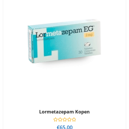
5
Lormetazepam Kopen
W
€
65.00