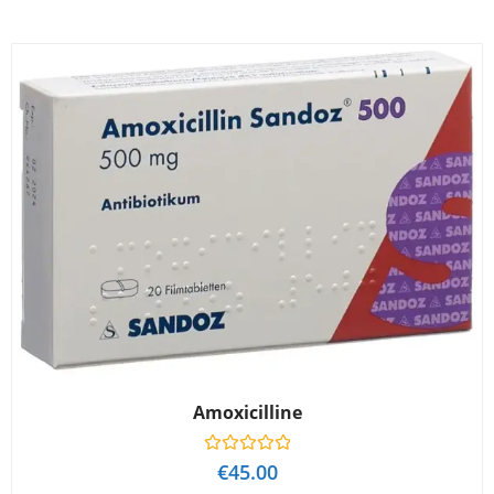
Amoxicilline
W
€
45.00
a