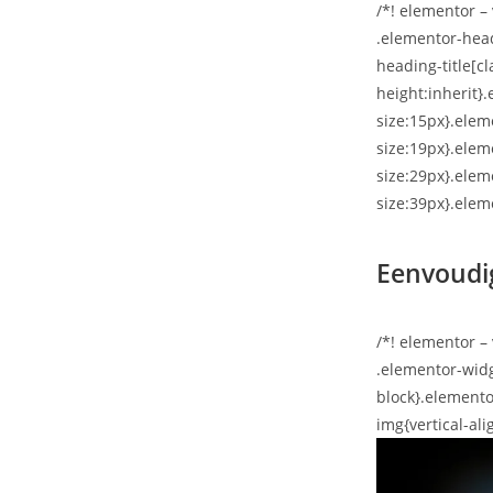
/*! elementor – 
.elementor-head
heading-title[cl
height:inherit}
size:15px}.elem
size:19px}.elem
size:29px}.elem
size:39px}.elem
Eenvoudi
/*! elementor – 
.elementor-widg
block}.elemento
img{vertical-ali