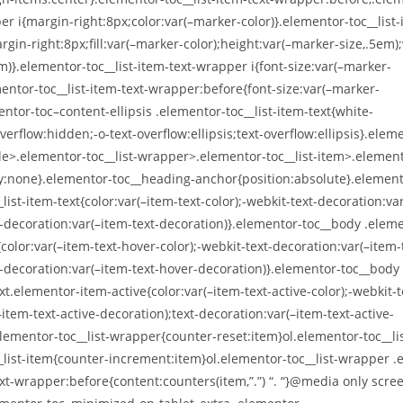
r i{margin-right:8px;color:var(–marker-color)}.elementor-toc__list-
gin-right:8px;fill:var(–marker-color);height:var(–marker-size,.5em);
m)}.elementor-toc__list-item-text-wrapper i{font-size:var(–marker-
mentor-toc__list-item-text-wrapper:before{font-size:var(–marker-
ntor-toc–content-ellipsis .elementor-toc__list-item-text{white-
rflow:hidden;-o-text-overflow:ellipsis;text-overflow:ellipsis}.eleme
le>.elementor-toc__list-wrapper>.elementor-toc__list-item>.elemento
y:none}.elementor-toc__heading-anchor{position:absolute}.element
list-item-text{color:var(–item-text-color);-webkit-text-decoration:va
t-decoration:var(–item-text-decoration)}.elementor-toc__body .elemen
color:var(–item-text-hover-color);-webkit-text-decoration:var(–item-
t-decoration:var(–item-text-hover-decoration)}.elementor-toc__body
ext.elementor-item-active{color:var(–item-text-active-color);-webkit-t
item-text-active-decoration);text-decoration:var(–item-text-active-
elementor-toc__list-wrapper{counter-reset:item}ol.elementor-toc__l
_list-item{counter-increment:item}ol.elementor-toc__list-wrapper .
text-wrapper:before{content:counters(item,”.”) “. “}@media only scr