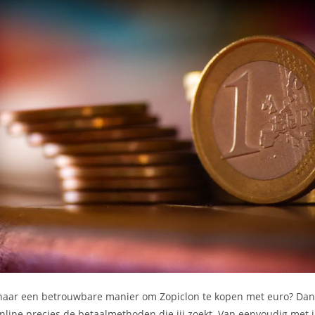
 naar een betrouwbare manier om Zopiclon te kopen met euro? Dan 
line precies de betaalmethoden die jij zoekt. Van eenvoudig met i