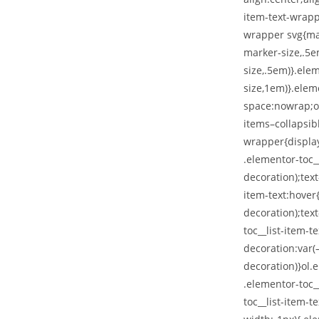
item-text-wrappe
wrapper svg{mar
marker-size,.5e
size,.5em)}.ele
size,1em)}.eleme
space:nowrap;ove
items–collapsib
wrapper{displa
.elementor-toc__
decoration);tex
item-text:hover{
decoration);tex
toc__list-item-t
decoration:var(–
decoration)}ol.
.elementor-toc_
toc__list-item-