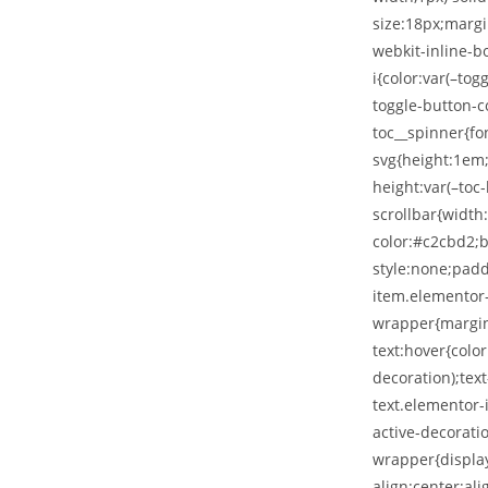
size:18px;margi
webkit-inline-bo
i{color:var(–tog
toggle-button-c
toc__spinner{fo
svg{height:1em
height:var(–toc
scrollbar{width
color:#c2cbd2;b
style:none;padd
item.elementor-
wrapper{margin-
text:hover{color
decoration);tex
text.elementor-i
active-decoratio
wrapper{display
align:center;ali