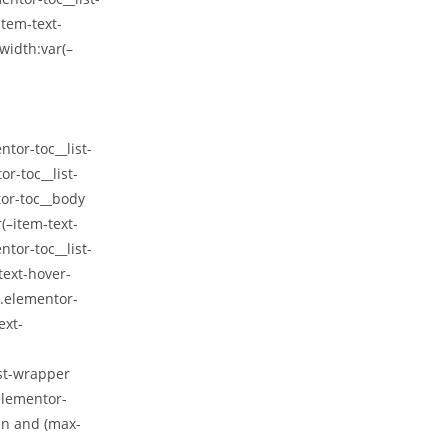
item-text-
width:var(–
ntor-toc__list-
r-toc__list-
or-toc__body
r(–item-text-
tor-toc__list-
text-hover-
 .elementor-
ext-
ist-wrapper
elementor-
een and (max-