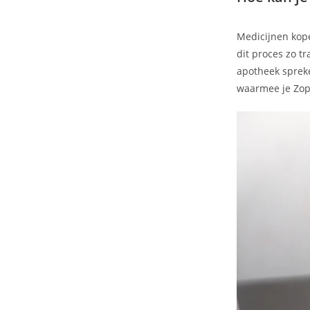
Medicijnen kope
dit proces zo t
apotheek spreke
waarmee je Zop