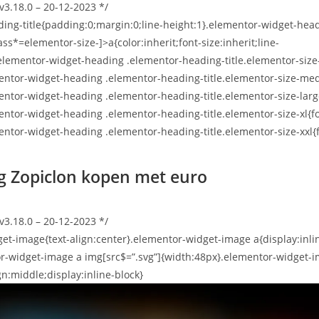
v3.18.0 – 20-12-2023 */
ing-title{padding:0;margin:0;line-height:1}.elementor-widget-hea
ass*=elementor-size-]>a{color:inherit;font-size:inherit;line-
.elementor-widget-heading .elementor-heading-title.elementor-size
entor-widget-heading .elementor-heading-title.elementor-size-me
entor-widget-heading .elementor-heading-title.elementor-size-larg
entor-widget-heading .elementor-heading-title.elementor-size-xl{f
entor-widget-heading .elementor-heading-title.elementor-size-xxl{f
g Zopiclon kopen met euro
v3.18.0 – 20-12-2023 */
et-image{text-align:center}.elementor-widget-image a{display:inli
r-widget-image a img[src$=”.svg”]{width:48px}.elementor-widget-
gn:middle;display:inline-block}