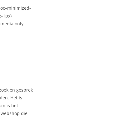
toc–minimized-
:-1px)
@media only
rzoek en gesprek
len. Het is
om is het
n webshop die