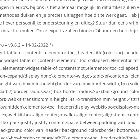
gen in euro’s, bij ons is het allemaal mogelijk. In dit artikel zullen 
methodes duiken en je precies uitleggen hoe dit te werk gaat. Heb j
je liever persoonlijke ondersteuning en uitleg? Stuur dan eens vrijb
 contactformulier. Onze experts zullen binnen 24 uur een berichtje
o – v3.6.2 – 14-02-2022 */
et-table-of-contents .elementor-toc__header-title{color:var(–heade
or-widget-table-of-contents.elementor-toc–collapsed .elementor-toc
,.elementor-widget-table-of-contents:not(.elementor-toc–collapsed
ton–expand{display:none}.elementor-widget-table-of-contents .ele
eight:var(–box-min-height);border:var(–box-border-width,1px) solid
4afb7);border-radius:var(–box-border-radius,3px);background-color
r);-webkit-transition:min-height .4s;-o-transition:min-height .4s;tr
flow:hidden}.elementor-toc__header{display:-webkit-box;display:-m
flex;-webkit-box-align:center;-ms-flex-align:center;align-items:cent
s-flex-pack:justify;justify-content:space-between;padding:var(–box-
background-color:var(–header-background-color);border-bottom:var
d var(–box-border-color,#a4afb7)}.elementor-toc__header-title{font-