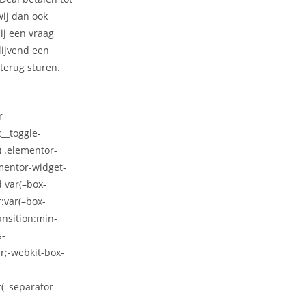
wij dan ook
ij een vraag
lijvend een
 terug sturen.
r-
__toggle-
) .elementor-
mentor-widget-
 var(–box-
:var(–box-
ansition:min-
s-
er;-webkit-box-
(–separator-