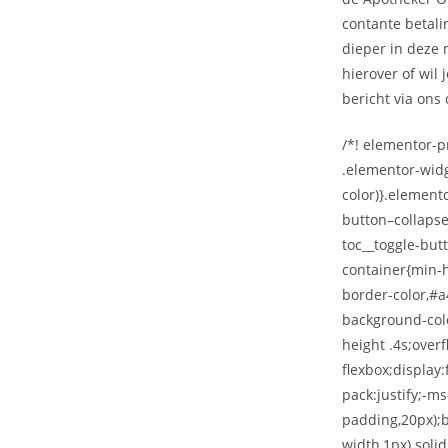
contante betalin
dieper in deze 
hierover of wil 
bericht via ons
/*! elementor-pr
.elementor-widg
color)}.element
button–collapse
toc__toggle-but
container{min-h
border-color,#a
background-colo
height .4s;over
flexbox;display:
pack:justify;-m
padding,20px);
width,1px) soli