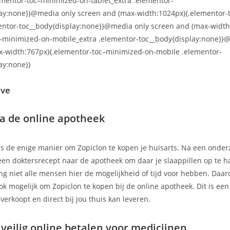
ementor-toc–minimized-on-tablet_extra .elementor-
lay:none}}@media only screen and (max-width:1024px){.elementor-
entor-toc__body{display:none}}@media only screen and (max-width
c–minimized-on-mobile_extra .elementor-toc__body{display:none}}
x-width:767px){.elementor-toc–minimized-on-mobile .elementor-
ay:none}}
ave
ia de online apotheek
as de enige manier om Zopiclon te kopen je huisarts. Na een onde
n doktersrecept naar de apotheek om daar je slaappillen op te ha
ng niet alle mensen hier de mogelijkheid of tijd voor hebben. Daar
k mogelijk om Zopiclon te kopen bij de online apotheek. Dit is ee
verkoopt en direct bij jou thuis kan leveren.
 veilig online betalen voor medicijnen