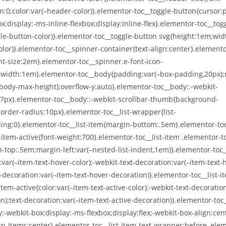
n:0;color:var(–header-color)}.elementor-toc__toggle-button{cursor:p
x;display:-ms-inline-flexbox;display:inline-flex}.elementor-toc__to
gle-button-color)}.elementor-toc__toggle-button svg{height:1em;widt
olor)}.elementor-toc__spinner-container{text-align:center}.elemento
nt-size:2em}.elementor-toc__spinner.e-font-icon-
;width:1em}.elementor-toc__body{padding:var(–box-padding,20px)
-body-max-height);overflow-y:auto}.elementor-toc__body::-webkit-
:7px}.elementor-toc__body::-webkit-scrollbar-thumb{background-
order-radius:10px}.elementor-toc__list-wrapper{list-
ing:0}.elementor-toc__list-item{margin-bottom:.5em}.elementor-toc_
item-active{font-weight:700}.elementor-toc__list-item .elementor-to
top:.5em;margin-left:var(–nested-list-indent,1em)}.elementor-toc__
:var(–item-text-hover-color);-webkit-text-decoration:var(–item-text-
t-decoration:var(–item-text-hover-decoration)}.elementor-toc__list-i
tem-active{color:var(–item-text-active-color);-webkit-text-decoration
n);text-decoration:var(–item-text-active-decoration)}.elementor-toc_
:-webkit-box;display:-ms-flexbox;display:flex;-webkit-box-align:cent
gn-items:center}.elementor-toc__list-item-text-wrapper:before,.elem