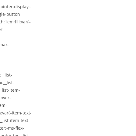
ointer;display:-
ggle-button
h:1em;fill:var(–
r-
;max-
_list-
c__list-
list-item-
hover-
tem-
:var(–item-text-
_list-item-text-
er;-ms-flex-
entor-toc__list-