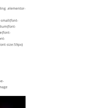
ding .elementor-
-small{font-
dium{font-
e{font-
ont-
ont-size:59px}
ne-
image