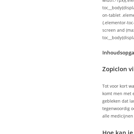
width:-1px){.el
toc__body{disp
on-tablet .elem
{.elementor-to
screen and (ma
toc__body{displ
Inhoudsopg
Zopiclon v
Tot voor kort w
komt men met ee
gebleken dat la
tegenwoordig oo
alle medicijnen 
Hoe kan je