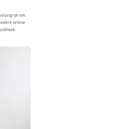
belangrijk om
iedere online
apotheek